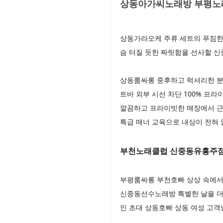
상동아가씨노래방 부평노래
상동가라오케 주류 세트의 푸짐한
슴 터질 듯한 짜릿함을 선사할 
상동룸싸롱 중후하고 럭셔리한 분
트바 외부 시선 차단 100% 프
깔끔하고 프라이빗한 매장에서 근
특급 매너 교육으로 내상이 전혀
부천노래클럽 신중동유흥주점
부평룸싸롱 부천호빠 상상 속에서
신중동선수노래방 특별한 날을 더
인 초대 상동호빠 상동 여성 고