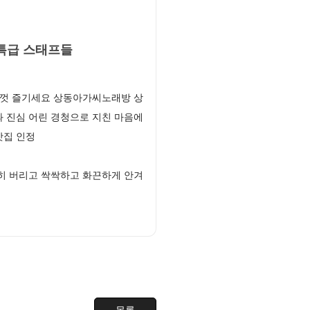
특급 스태프들
음껏 즐기세요 상동아가씨노래방 상
 진심 어린 경청으로 지친 마음에
맛집 인정
히 버리고 싹싹하고 화끈하게 안겨
목록