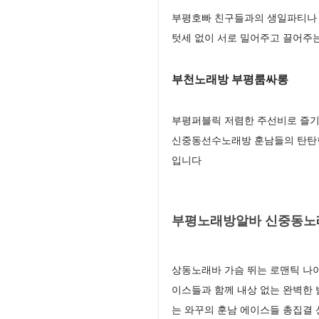
부평호빠 친구들과의 생일파티나 
텃세 없이 서로 밀어주고 끌어주
부천노래방 부평룸싸롱
부평퍼블릭 저렴한 주선비로 즐기
신중동선수노래방 훈남들의 탄탄한
입니다
부평노래방알바 신중동노래
상동노래바 가슴 뛰는 로맨틱 나
이스들과 함께 내상 없는 완벽한
는 와꾸의 훈남 에이스들 총집결