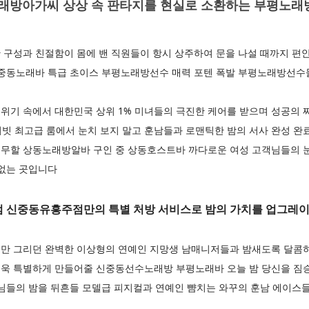
방아가씨 상상 속 판타지를 현실로 소환하는 부평노래
 구성과 친절함이 몸에 밴 직원들이 항시 상주하여 문을 나설 때까지 편
신중동노래바 특급 초이스 부평노래방선수 매력 포텐 폭발 부평노래방선수
위기 속에서 대한민국 상위 1% 미녀들의 극진한 케어를 받으며 성공의
라이빗 최고급 룸에서 눈치 보지 말고 훈남들과 로맨틱한 밤의 서사 완성
무할 상동노래방알바 구인 중 상동호스트바 까다로운 여성 고객님들의 
 없는 곳입니다
 신중동유흥주점만의 특별 처방 서비스로 밤의 가치를 업그레
만 그리던 완벽한 이상형의 연예인 지망생 남매니저들과 밤새도록 달콤
욱 특별하게 만들어줄 신중동선수노래방 부평노래바 오늘 밤 당신을 짐
객님들의 밤을 뒤흔들 모델급 피지컬과 연예인 뺨치는 와꾸의 훈남 에이