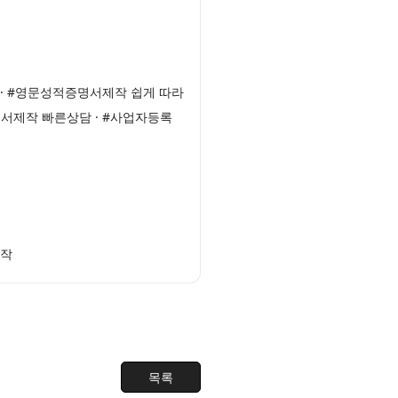
· #영문성적증명서제작 쉽게 따라
인서제작 빠른상담 · #사업자등록
제작
목록