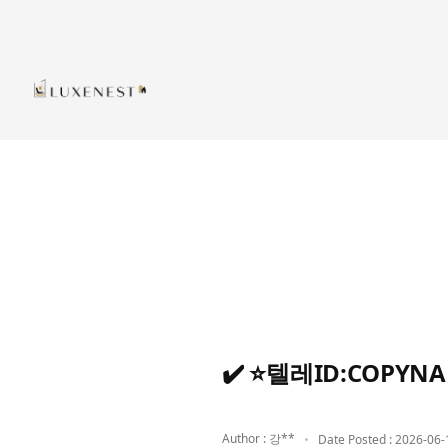
✔️ ⭐텔레ID:COP
Author : 강**
Date Posted : 2026-06-