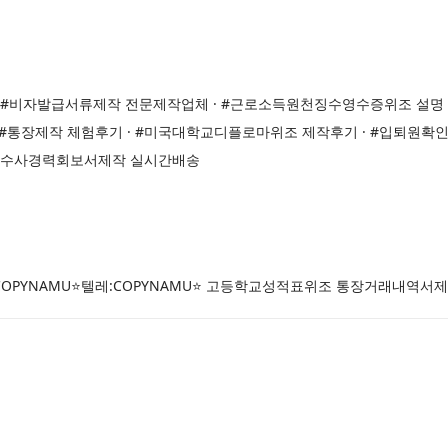
 #비자발급서류제작 전문제작업체 · #근로소득원천징수영수증위조 설명 
· #통장제작 체험후기 · #미국대학교디플로마위조 제작후기 · #입퇴원확
범죄수사경력회보서제작 실시간배송
COPYNAMU⭐텔레:COPYNAMU⭐ 고등학교성적표위조 통장거래내역서