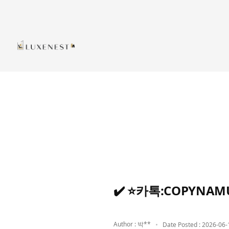
✔️ ⭐카톡:COPY
Author : 박**
Date Posted : 2026-06-