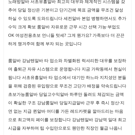
노래방알바 서초유흥알바 최고의 대우와 체계적인 시스템을 갖
추어 당일 정산은 기본이고 단기간에 목표 금액을 무조건 달성
하실 수 있도록 도와드립니다 세컨알바 본업 병행하면서도 추가
수익 크게 확보 룸알바 자유로운 근무 시간 선택 가능·부업도
OK 여성전용초보 언니들 텃세? 그게 뭔가요? 가족보다 더 끈끈
하게 챙겨주며 함께 부자 되는 곳입니다
룸알바 강남텐알바 타 업소와 차별화된 럭셔리한 대우를 보장하
며 출퇴근 자유 시스템으로 운영됩니다 지금 가락동에서 현실이
됩니다 서초유흥알바 타 업소에서 대기만 하느라 지치셨던 분들
을 위해 검증된 유입량으로 무조건 고단가 배정을 약속드립니다
초보가능룸알바 당일고수익알바 하루만 돌려도 체감되는 금액
이 확실한 구조 강남룸알바 당일지급알바 근무 후 즉시 정산·지
연 없는 지급 퀸알바 어디를 가든 레드카펫을 깔아드리는 마음
으로 최고액의 페이를 보장합니다 강남텐알바 강남역 일대 최고
시급을 자부하며 팁 수입만으로도 웬만한 직장인 월급 나옵니