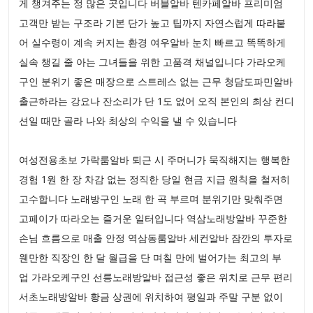
게 챙겨주는 정 많은 곳입니다 버블알바 텐카페알바 프리미엄
고객만 받는 구조라 기본 단가 높고 팁까지 자연스럽게 따라붙
어 실수령이 계속 커지는 환경 여우알바 눈치 빠르고 똑똑하게
실속 챙길 줄 아는 그녀들을 위한 고품격 채널입니다 가라오케
구인 분위기 좋은 매장으로 스트레스 없는 근무 청담도파민알바
출근하라는 강요나 잔소리가 단 1도 없어 오직 본인의 최상 컨디
션일 때만 골라 나와 최상의 수익을 낼 수 있습니다
여성전용초보 가락룸알바 퇴근 시 주머니가 묵직해지는 행복한
경험 1원 한 장 차감 없는 정직한 당일 현금 지급 원칙을 철저히
고수합니다 노래방구인 노래 한 곡 부르며 분위기만 맞춰주면
고페이가 따라오는 즐거운 일터입니다 역삼노래방알바 꾸준한
손님 흐름으로 매출 안정 역삼동룸알바 세컨알바 잠깐의 투자로
웬만한 직장인 한 달 월급을 단 며칠 만에 벌어가는 최고의 부
업 가라오케구인 선릉노래방알바 접근성 좋은 위치로 근무 편리
서초노래방알바 황금 상권에 위치하여 평일과 주말 구분 없이