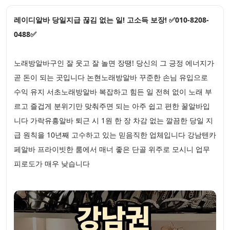
레이디알바 당일지급 끊김 없는 일! 고소득 보장! ✅010-8208-
0488✅
노래방알바구인 잘 웃고 잘 놀면 장땡! 당신의 그 긍정 에너지가
곧 돈이 되는 곳입니다 논현노래방알바 꾸준한 손님 유입으로
수익 유지 서초노래방알바 복잡하고 힘든 일 전혀 없이 노래 부
르고 즐겁게 분위기만 맞춰주면 되는 아주 쉽고 편한 꿀알바입
니다 가락유흥알바 퇴근 시 1원 한 장 차감 없는 깔끔한 당일 지
급 원칙을 10년째 고수하고 있는 믿음직한 업체입니다 강남텐카
페알바 프라이빗한 룸에서 매너 좋은 단골 위주로 모시니 업무
피로도가 매우 낮습니다