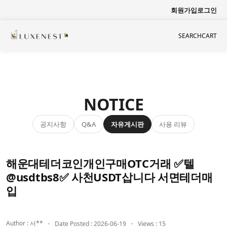
회원가입
로그인
SEARCH
CART
NOTICE
공지사항
자유게시판
사용 리뷰
Q&A
해운대테더코인개인구매OTC거래 ✅텔
@usdtbs8✅ 사천USDT삽니다 서면테더매
입
Author : 서**
Date Posted : 2026-06-19
Views : 15