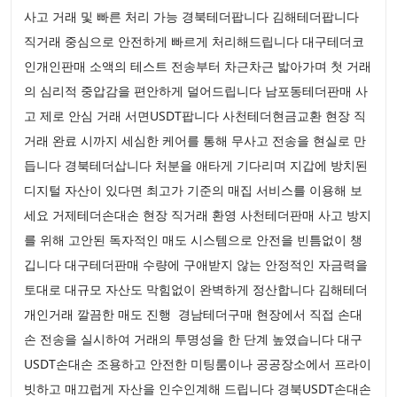
사고 거래 및 빠른 처리 가능 경북테더팝니다 김해테더팝니다
직거래 중심으로 안전하게 빠르게 처리해드립니다 대구테더코
인개인판매 소액의 테스트 전송부터 차근차근 밟아가며 첫 거래
의 심리적 중압감을 편안하게 덜어드립니다 남포동테더판매 사
고 제로 안심 거래 서면USDT팝니다 사천테더현금교환 현장 직
거래 완료 시까지 세심한 케어를 통해 무사고 전송을 현실로 만
듭니다 경북테더삽니다 처분을 애타게 기다리며 지갑에 방치된
디지털 자산이 있다면 최고가 기준의 매집 서비스를 이용해 보
세요 거제테더손대손 현장 직거래 환영 사천테더판매 사고 방지
를 위해 고안된 독자적인 매도 시스템으로 안전을 빈틈없이 챙
깁니다 대구테더판매 수량에 구애받지 않는 안정적인 자금력을
토대로 대규모 자산도 막힘없이 완벽하게 정산합니다 김해테더
개인거래 깔끔한 매도 진행 경남테더구매 현장에서 직접 손대
손 전송을 실시하여 거래의 투명성을 한 단계 높였습니다 대구
USDT손대손 조용하고 안전한 미팅룸이나 공공장소에서 프라이
빗하고 매끄럽게 자산을 인수인계해 드립니다 경북USDT손대손