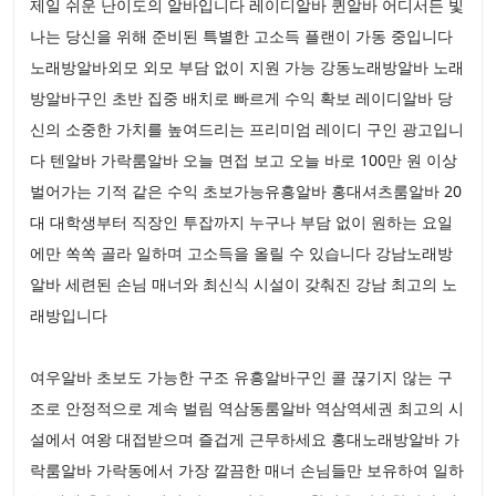
제일 쉬운 난이도의 알바입니다 레이디알바 퀸알바 어디서든 빛
나는 당신을 위해 준비된 특별한 고소득 플랜이 가동 중입니다
노래방알바외모 외모 부담 없이 지원 가능 강동노래방알바 노래
방알바구인 초반 집중 배치로 빠르게 수익 확보 레이디알바 당
신의 소중한 가치를 높여드리는 프리미엄 레이디 구인 광고입니
다 텐알바 가락룸알바 오늘 면접 보고 오늘 바로 100만 원 이상
벌어가는 기적 같은 수익 초보가능유흥알바 홍대셔츠룸알바 20
대 대학생부터 직장인 투잡까지 누구나 부담 없이 원하는 요일
에만 쏙쏙 골라 일하며 고소득을 올릴 수 있습니다 강남노래방
알바 세련된 손님 매너와 최신식 시설이 갖춰진 강남 최고의 노
래방입니다
여우알바 초보도 가능한 구조 유흥알바구인 콜 끊기지 않는 구
조로 안정적으로 계속 벌림 역삼동룸알바 역삼역세권 최고의 시
설에서 여왕 대접받으며 즐겁게 근무하세요 홍대노래방알바 가
락룸알바 가락동에서 가장 깔끔한 매너 손님들만 보유하여 일하