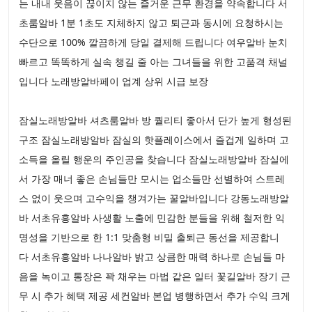
는 내내 웃음이 끊이지 않는 즐거운 근무 환경을 약속합니다 서
초룸알바 1분 1초도 지체하지 않고 퇴근과 동시에 요청하시는
수단으로 100% 깔끔하게 당일 결제해 드립니다 여우알바 눈치
빠르고 똑똑하게 실속 챙길 줄 아는 그녀들을 위한 고품격 채널
입니다 노래방알바페이 업계 상위 시급 보장
잠실노래방알바 셔츠룸알바 방 퀄리티 좋아서 단가 높게 형성된
구조 잠실노래방알바 잠실의 핫플레이스에서 즐겁게 일하며 고
소득을 올릴 행운의 주인공을 찾습니다 잠실노래방알바 잠실에
서 가장 매너 좋은 손님들만 모시는 업소들만 선별하여 스트레
스 없이 웃으며 고수익을 챙겨가는 꿀알바입니다 강동노래방알
바 서초유흥알바 사생활 노출에 민감한 분들을 위해 철저한 익
명성을 기반으로 한 1:1 맞춤형 비밀 출퇴근 동선을 제공합니
다 서초유흥알바 나나알바 밝고 상큼한 매력 하나로 손님들 마
음을 녹이고 통장은 꽉 채우는 마법 같은 일터 꽃길알바 장기 근
무 시 추가 혜택 제공 세컨알바 본업 병행하면서 추가 수익 크게