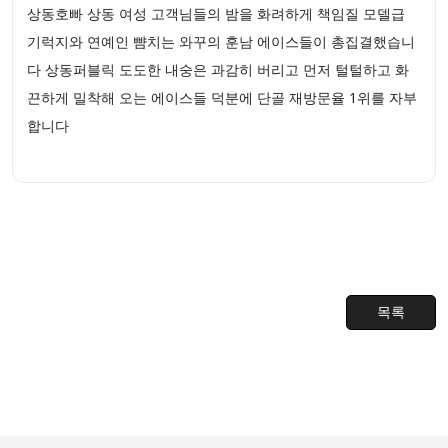
상동호빠 상동 여성 고객님들의 밤을 화려하게 책임질 모델급
기럭지와 연예인 뺨치는 와꾸의 훈남 에이스들이 총집결했습니
다 상동퍼블릭 도도한 내숭은 과감히 버리고 먼저 털털하고 화
끈하게 밀착해 오는 에이스들 덕분에 단골 재방문율 1위를 자부
합니다
목록