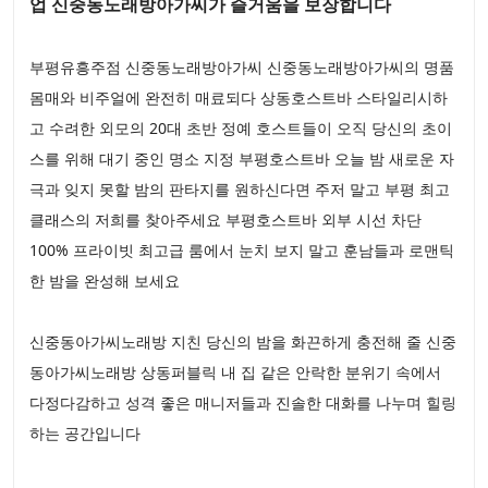
업 신중동노래방아가씨가 즐거움을 보장합니다
부평유흥주점 신중동노래방아가씨 신중동노래방아가씨의 명품
몸매와 비주얼에 완전히 매료되다 상동호스트바 스타일리시하
고 수려한 외모의 20대 초반 정예 호스트들이 오직 당신의 초이
스를 위해 대기 중인 명소 지정 부평호스트바 오늘 밤 새로운 자
극과 잊지 못할 밤의 판타지를 원하신다면 주저 말고 부평 최고
클래스의 저희를 찾아주세요 부평호스트바 외부 시선 차단
100% 프라이빗 최고급 룸에서 눈치 보지 말고 훈남들과 로맨틱
한 밤을 완성해 보세요
신중동아가씨노래방 지친 당신의 밤을 화끈하게 충전해 줄 신중
동아가씨노래방 상동퍼블릭 내 집 같은 안락한 분위기 속에서
다정다감하고 성격 좋은 매니저들과 진솔한 대화를 나누며 힐링
하는 공간입니다