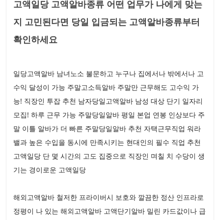
고액일당 고액알바종류 어떤 업무가 나에게 맞는
지 고민된다면 당일 입금되는 고액알바종류부터
확인하세요
일당고액알바 남녀노소 불문하고 누구나 집에서나 밖에서나 고
수익 달성이 가능 주말고소득알바 주말만 근무해도 고수익 가
능! 직장인 투잡 추천 남자당일고액알바 남성 대상 단기 일자리
모집! 하루 근무 가능 주말당일알바 평일 본업 연봉 인상보다 주
말 이틀 알바가 더 빠른 주말당일알바 추천 자택근무직업 워라
밸과 높은 수입을 동시에 만족시키는 현대인의 필수 직업 추천
고액일당 단 몇 시간의 고도 집중으로 직장인 며칠 치 수당이 생
기는 경이로운 고액일당
해외고액알바 철저한 프라이버시 보호와 깔끔한 정산 인프라로
정평이 나 있는 해외고액알바 고액단기알바 밀린 카드값이나 급