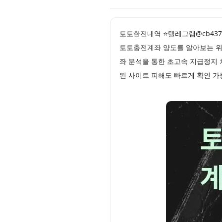
토토환전내역 ⭐텔레그램@cb437
토토충전계좌 양도를 알아보는 위
좌 분석을 통한 초고속 지급정지
된 사이트 피해도 빠르게 확인 