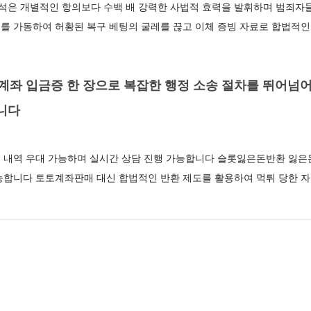
은 개별적인 항의보다 수백 배 강력한 사법적 효력을 발휘하며 범죄자
를 가동하여 허황된 복구 베팅의 굴레를 끊고 이체 증빙 자료로 합법적
좌 입금증 한 장으로 복잡한 행정 소송 절차를 뛰어넘어
습니다
 내역 우대 가능하며 실시간 상담 진행 가능합니다 슬롯잃은돈반환 잃은돈
능합니다 토토계좌판매 대신 합법적인 반환 제도를 활용하여 먹튀 당한 