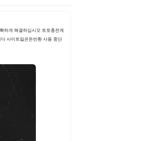
 정확하게 해결하십시오 토토충전계
니다 사이트잃은돈반환 사용 중단