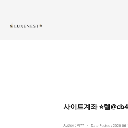
사이트계좌 ⭐텔@cb
Author : 백**
Date Posted : 2026-06-