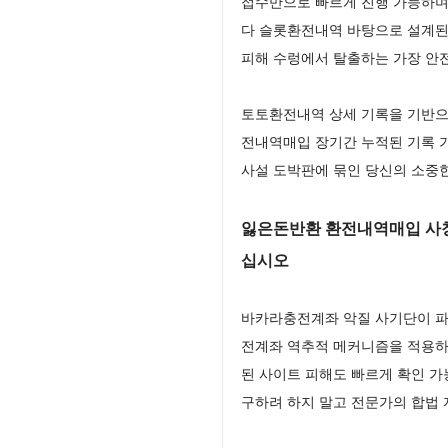
접수만으로 빠르게 진행 가능하며
다 슬롯환전내역 바탕으로 설계된
피해 수렁에서 탈출하는 가장 안
토토환전내역 상세 기록을 기반으
전내역매입 장기간 누적된 기록 
사설 도박판에 묶인 당신의 소중
잃은돈반환 환전내역매입 사칭
십시오
바카라충전계좌 악질 사기단이 파
전계좌 역추적 메커니즘을 적용하
된 사이트 피해도 빠르게 확인 
구하려 하지 말고 전문가의 합법