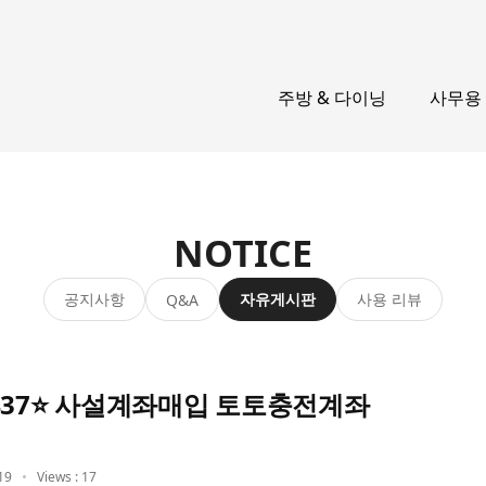
주방 & 다이닝
사무용
NOTICE
공지사항
자유게시판
사용 리뷰
Q&A
437⭐ 사설계좌매입 토토충전계좌
19
Views : 17