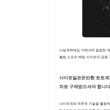
사설계좌매입 거래내역 깔끔한 계
불법 스포츠 베팅 사이트의 금융
사이트잃은돈반환 토토계좌
차로 구제받으셔야 합니
사이트계좌 역추적 기술을 활용하