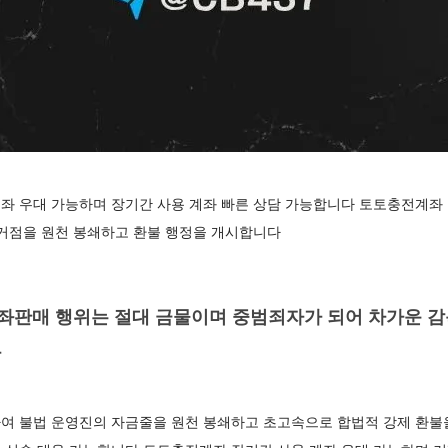
좌 우대 가능하며 장기간 사용 계좌 빠른 상담 가능합니다 토토충전계좌
 거점을 원천 봉쇄하고 환불 행정을 개시합니다
판매 행위는 절대 금물이며 중범죄자가 되어 차가운 감옥
다
여 불법 운영진의 자금줄을 원천 봉쇄하고 초고속으로 합법적 강제 환