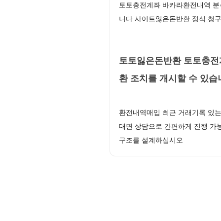
토토충전계좌 바카라환전내역 분석
니다 사이트잃은돈반환 정식 청구
토토잃은돈반환 토토충전계
환 조치를 개시할 수 있
환전내역매입 최근 거래기록 있는
대면 상담으로 간편하게 진행 가
구조를 설계하십시오