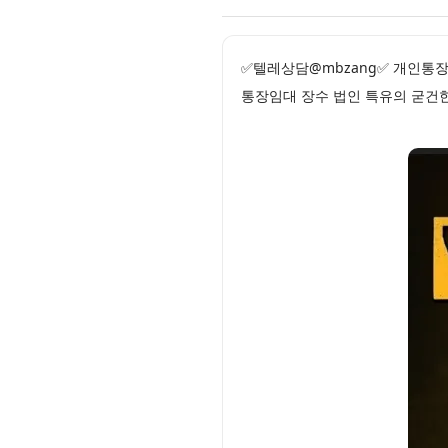
✅텔레상담@mbzang✅ 개인통장
통장임대 장수 법인 특유의 굳건