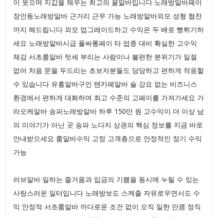
이 웃으며 지갑을 채우는 최고의 꿀알바입니다 노래방알바페이
장안동노래방알바 근거리 근무 가능 노래방알바외모 성형 협찬
까지 해드립니다 외모 업그레이드하고 수익은 두 배로 뻥튀기하
세요 노래방알바시급 풀싸롱페이 타 업종 대비 확실한 고수익
체감 서초룸알바 텃세 부리는 사람이나 불편한 분위기가 일절
없어 처음 문을 두드리는 초보자분들도 당당하고 편하게 적응할
수 있습니다 유흥알바구인 텐카페알바 술 강요 없는 비즈니스
환경에서 편하게 대화하며 최고 수준의 고페이를 가져가세요 가
라오케알바 송파노래방알바 하루 150만 원 고수익이 더 이상 남
의 이야기가 아닌 곳 송파 노다지 상권의 핵심 정보를 지금 바로
안내받으세요 룸알바수익 고정 고객층으로 안정적인 장기 수익
가능
러브알바 일하는 즐거움과 입금의 기쁨을 동시에 누릴 수 있는
사랑스러운 일터입니다 노래방보도 스케줄 자유로우면서도 수
익 안정적 서초룸알바 까다로운 조건 없이 오직 일한 만큼 정직