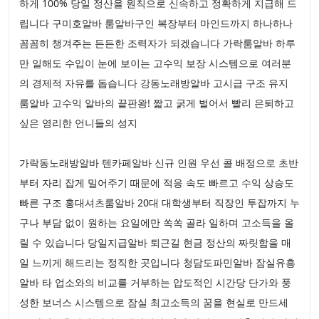
하게 100% 당일 정산을 원칙으로 신속하고 정확하게 지급해 드
립니다 구미호알바 룸알바구인 복장부터 마인드까지 하나하나
꼼꼼히 챙겨주는 든든한 조력자가 되겠습니다 가락룸알바 하루
만 일해도 수입이 눈에 보이는 고수익 보장 시스템으로 여러분
의 경제적 자유를 돕습니다 강동노래방알바 고시급 구조 유지
룸알바 고수익 알바의 끝판왕! 짧고 굵게 벌어서 빨리 은퇴하고
싶은 영리한 언니들의 성지
가락동노래방알바 텐카페알바 신규 인원 우선 콜 배정으로 초반
부터 자리 잡게 밀어주기 때문에 적응 속도 빠르고 수익 상승도
빠른 구조 홍대셔츠룸알바 20대 대학생부터 직장인 투잡까지 누
구나 부담 없이 원하는 요일에만 쏙쏙 골라 일하며 고소득을 올
릴 수 있습니다 당일지급알바 퇴근길 현금 정산의 짜릿함을 매
일 느끼게 해드리는 정직한 곳입니다 청담도파민알바 잠실유흥
알바 타 업소와의 비교를 거부하는 압도적인 시간당 단가와 풍
성한 보너스 시스템으로 잠실 최고소득의 꿈을 현실로 만드세