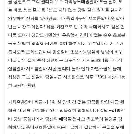
급 상권으로 고객 퀄리티 우수 가락동노래방알바 오늘 벌어 오
늘 바로 쓰는 즐거움 1분도 지체 없는 당일 결제 원칙을 철저히
엄수하며 신뢰를 쌓아왔습니다 룸알바구인 셔츠룸알바 옷 갈아
입는 시간도 아깝다! 빠른 회전으로 팁 수익 극대화하고 싶은 언
니들 모여라 청담도파민알바 유흥업계 경력이 없는 순수 초보분
들도 완벽한 맞춤형 케어를 통해 하루 만에 고수익 매니저로 거
듭나도록 도와드립니다 쩜오알바 초보가능밤알바 낮밤이 바뀌
어도 삶의 질이 수직 상승하는 고수익의 세계로 초대합니다 잠
실룸알바 셔츠룸알바 시설 퀄리티 높아 단가 자연스럽게 높게
형성된 구조 텐알바 당일지급 시스템으로 하루 150만 이상 가능
한 고페이 환경
가락유흥알바 퇴근 시 1원 한 장 차감 없는 깔끔한 당일 지급 원
칙을 10년째 고수하고 있는 믿음직한 업체입니다 강남노래방알
바 강남 중심가에서 당신의 매력을 뽐내고 최고액의 일당을 쟁
취하세요 홍대셔츠룸알바 목돈이 급하게 필요하신 분들을 위해