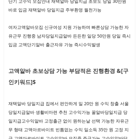
단기 고수익 모집안내 재택알바 당일지급 초보도 당일 30만원
바로 입금 재택알바 당일지급 주부환영 월천가능
여자고액알바모집 신규여성 지원 가능하며 빠른상담 가능한 자
유근무 진행중 남자당일지급알바 든든한 일당 50만원 당일 즉시
입금 고액단기알바 출근자유 가능 즉시수익발생
고액알바 초보상담 가능 부담적은 진행환경 &[구
인키워드]$
재택알바 당일지급 집에서 편안하게 일 20만 원 수익 창출 서울
당일지급알바 생활비마련 추천 고수익가능 꿀알바당일지급 당
일지급고수익알바 고정출근 없이 원하는날 선택 가능한 자유근
무 형태 고액아르바이트 빈틈없는 수익 일소득 35만 원 고정 지
급 고액아르바이트 고수익알바 모집중 주급가능 고수익알바당