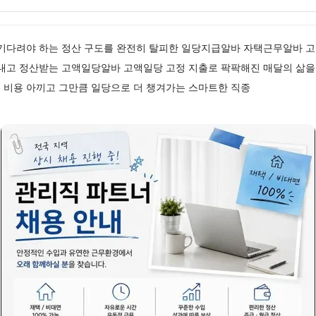
 기다려야 하는 정산 구도를 완전히 탈피한 일당지급알바 자택근무알바 
끝내고 정산받는 고액일당알바 고액일당 고정 지출로 팍팍해진 매달의 삶을
 비용 아끼고 그만큼 일당으로 더 챙겨가는 스마트한 직종