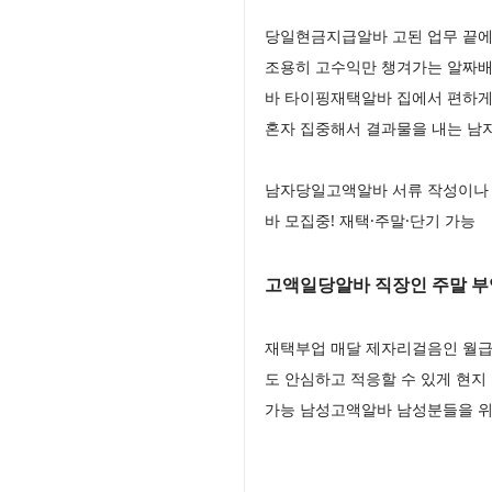
당일현금지급알바 고된 업무 끝에
조용히 고수익만 챙겨가는 알짜배
바 타이핑재택알바 집에서 편하게
혼자 집중해서 결과물을 내는 
남자당일고액알바 서류 작성이나 
바 모집중! 재택·주말·단기 가능
고액일당알바 직장인 주말 부
재택부업 매달 제자리걸음인 월급
도 안심하고 적응할 수 있게 현
가능 남성고액알바 남성분들을 위