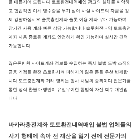
을 매듭지어 드립니다 토토환전내역매입 광고의 실체를 파악하
고 합법적인 이체 영수증을 무기 삼아 사설 사이트의 자금을 강
제 강탈하십시오 슬롯충전계좌 슬롯 이용 계좌 우대 가능하며
장기간 사용 계좌 빠른 상담 가능합니다 슬롯환전내역 토토충전
계좌 사용 종료된 계좌도 안전하게 확인 가능하며 실시간 견적
가능합니다
잃은돈반환 사이트계좌 정보를 수집하는 즉시 불법 도박 조직의
금융 거점을 완전 초토화시켜 피해자의 잃은 돈을 우선 변제합
니다 토토충전계좌 거래 행위는 형사 처벌의 중죄이며 전문가를
통한 정식 환불 대행만이 유일무이한 합법적 자산 회수 대안입
니다
바카라충전계좌 토토환전내역매입 불법 업체들의
사기 행태에 속아 전 재산을 잃기 전에 전문가의