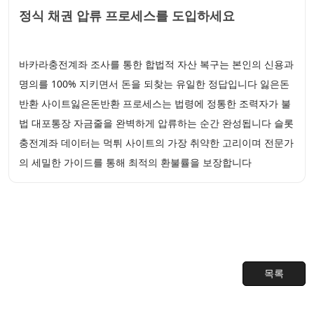
정식 채권 압류 프로세스를 도입하세요
바카라충전계좌 조사를 통한 합법적 자산 복구는 본인의 신용과
명의를 100% 지키면서 돈을 되찾는 유일한 정답입니다 잃은돈
반환 사이트잃은돈반환 프로세스는 법령에 정통한 조력자가 불
법 대포통장 자금줄을 완벽하게 압류하는 순간 완성됩니다 슬롯
충전계좌 데이터는 먹튀 사이트의 가장 취약한 고리이며 전문가
의 세밀한 가이드를 통해 최적의 환불률을 보장합니다
목록