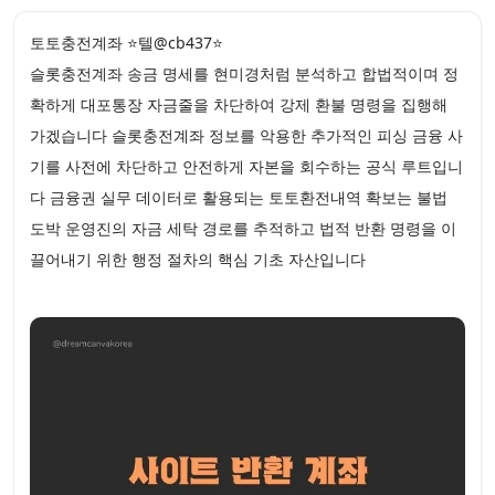
토토충전계좌 ⭐텔@cb437⭐
슬롯충전계좌 송금 명세를 현미경처럼 분석하고 합법적이며 정
확하게 대포통장 자금줄을 차단하여 강제 환불 명령을 집행해
가겠습니다 슬롯충전계좌 정보를 악용한 추가적인 피싱 금융 사
기를 사전에 차단하고 안전하게 자본을 회수하는 공식 루트입니
다 금융권 실무 데이터로 활용되는 토토환전내역 확보는 불법
도박 운영진의 자금 세탁 경로를 추적하고 법적 반환 명령을 이
끌어내기 위한 행정 절차의 핵심 기초 자산입니다