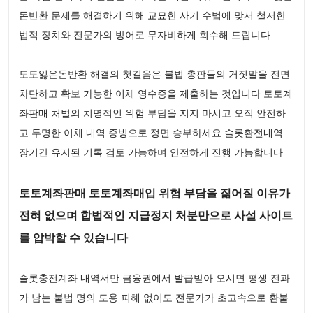
돈반환 문제를 해결하기 위해 교묘한 사기 수법에 맞서 철저한
법적 장치와 전문가의 방어로 무자비하게 회수해 드립니다
토토잃은돈반환 해결의 첫걸음은 불법 총판들의 거짓말을 전면
차단하고 확보 가능한 이체 영수증을 제출하는 것입니다 토토계
좌판매 처벌의 치명적인 위험 부담을 지지 마시고 오직 안전하
고 투명한 이체 내역 증빙으로 정면 승부하세요 슬롯환전내역
장기간 유지된 기록 검토 가능하며 안전하게 진행 가능합니다
토토계좌판매 토토계좌매입 위험 부담을 짊어질 이유가
전혀 없으며 합법적인 지급정지 처분만으로 사설 사이트
를 압박할 수 있습니다
슬롯충전계좌 내역서만 금융권에서 발급받아 오시면 평생 전과
가 남는 불법 명의 도용 피해 없이도 전문가가 초고속으로 환불