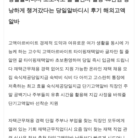
낭하게 챙겨갔다는 당일알바디시 후기 해외고액
알바
고액아르바이트 경제적 도약과 여유로운 여가 생활을 동시에 가
능케 하는 고수익 고액아르바이트 타이핑재택알바 글자만 칠 줄
알면 끝 타이핑재택알바 초보환영하며 당일 즉시 입금해 드립니
다 재택근무채용 경력 없어도 지원 가능한 온라인 재택 채용 모
집 숙식제공당일지급 숙박비 식비 다 아끼고 고스란히 통장에
저축하는 최고 효율 숙식제공당일지급 단기고액알바 직장인 주
말 공백기나 주부들의 유휴 시간을 활용해 지갑 사정을 바꿔줄
단기고액알바 선착순 지원
자택근무채용 경력 단절 주부나 부업을 찾는 직장인 모두에게
열려 있는 기회 재택근무직업디시 요즘 많이 찾는 재택 직업 관
련 실사용 정보 추천 당일고액알바 남들보다 빠르게 시드머니