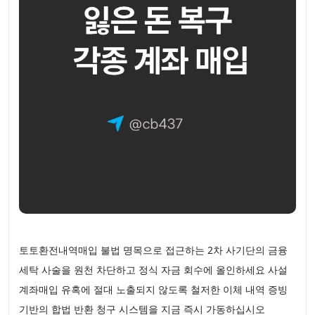
토토환전내역매입 불법 명목으로 접근하는 2차 사기단의 금융
세탁 사술을 원천 차단하고 정식 자금 회수에 올인하세요 사설
계좌매입 유혹에 절대 노출되지 않도록 철저한 이체 내역 증빙
기반의 합법 반환 청구 시스템을 지금 즉시 가동하십시오