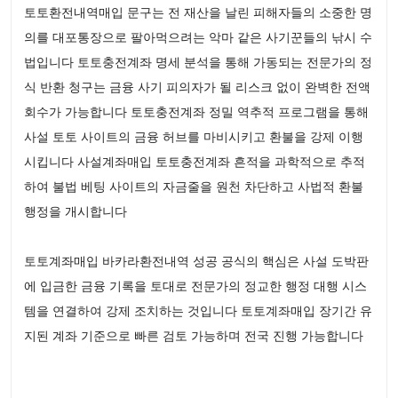
토토환전내역매입 문구는 전 재산을 날린 피해자들의 소중한 명
의를 대포통장으로 팔아먹으려는 악마 같은 사기꾼들의 낚시 수
법입니다 토토충전계좌 명세 분석을 통해 가동되는 전문가의 정
식 반환 청구는 금융 사기 피의자가 될 리스크 없이 완벽한 전액
회수가 가능합니다 토토충전계좌 정밀 역추적 프로그램을 통해
사설 토토 사이트의 금융 허브를 마비시키고 환불을 강제 이행
시킵니다 사설계좌매입 토토충전계좌 흔적을 과학적으로 추적
하여 불법 베팅 사이트의 자금줄을 원천 차단하고 사법적 환불
행정을 개시합니다
토토계좌매입 바카라환전내역 성공 공식의 핵심은 사설 도박판
에 입금한 금융 기록을 토대로 전문가의 정교한 행정 대행 시스
템을 연결하여 강제 조치하는 것입니다 토토계좌매입 장기간 유
지된 계좌 기준으로 빠른 검토 가능하며 전국 진행 가능합니다