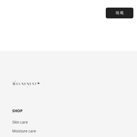
목록
SHOP
Skin care
Moisture care