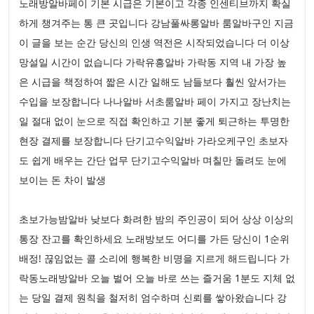
노래방알바페이 기본 시급은 기본이고 각종 인센티브까지 확실
하게 챙겨주는 통 큰 곳입니다 강남풀싸롱알바 룸알바구인 지금
이 글을 보는 순간 당신의 인생 역전은 시작되었습니다 더 이상
망설일 시간이 없습니다 가락유흥알바 가락동 지역 내 가장 높
은 시급을 책정하여 짧은 시간 일해도 남들보다 훨씬 앞서가는
수입을 보장합니다 나나알바 서초룸알바 페이 가지고 장난치는
일 절대 없이 눈으로 직접 확인하고 기분 좋게 퇴근하는 투명한
현장 결제를 보장합니다 단기고수익알바 가라오케구인 초보자
도 쉽게 배우는 간단 업무 단기고수익알바 며칠만 돌려도 눈에
보이는 돈 차이 발생
초보가능밤알바 낮보다 화려한 밤의 주인공이 되어 상상 이상의
통장 잔고를 확인하세요 노래방보도 어디를 가든 당신이 1순위
배정! 끊임없는 콜 소리에 행복한 비명을 지르게 해드립니다 가
락동노래방알바 오늘 벌어 오늘 바로 쓰는 즐거움 1분도 지체 없
는 당일 결제 원칙을 철저히 엄수하며 신뢰를 쌓아왔습니다 강