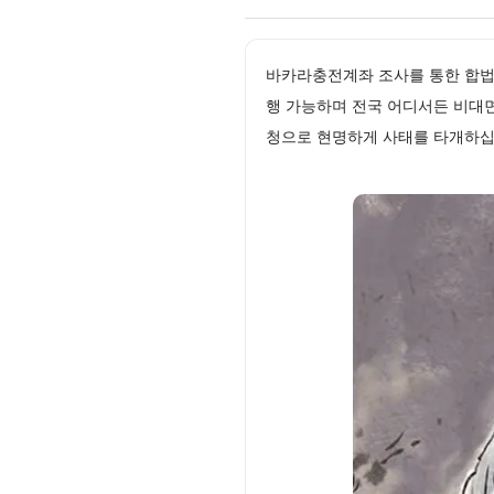
바카라충전계좌 조사를 통한 합법
행 가능하며 전국 어디서든 비대
청으로 현명하게 사태를 타개하