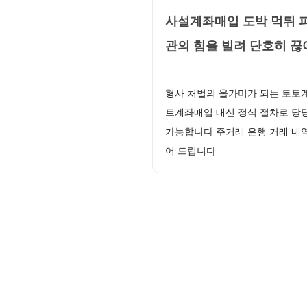
사설계좌매입 도박 먹튀 
관의 힘을 빌려 단호히 
형사 처벌의 올가미가 되는 토토
트계좌매입 대신 정식 절차로 당
가능합니다 주거래 은행 거래 내
어 드립니다