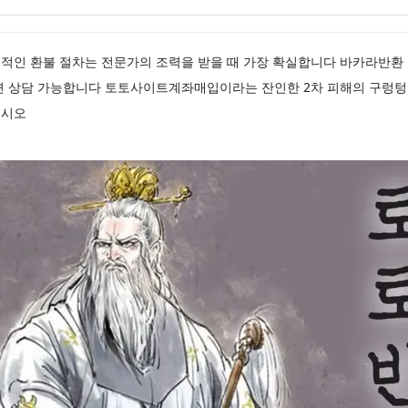
적인 환불 절차는 전문가의 조력을 받을 때 가장 확실합니다 바카라반환 
면 상담 가능합니다 토토사이트계좌매입이라는 잔인한 2차 피해의 구렁텅
십시오