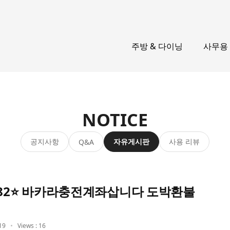
주방 & 다이닝
사무용
NOTICE
공지사항
자유게시판
사용 리뷰
Q&A
P82⭐ 바카라충전계좌삽니다 도박환불
19
Views : 16