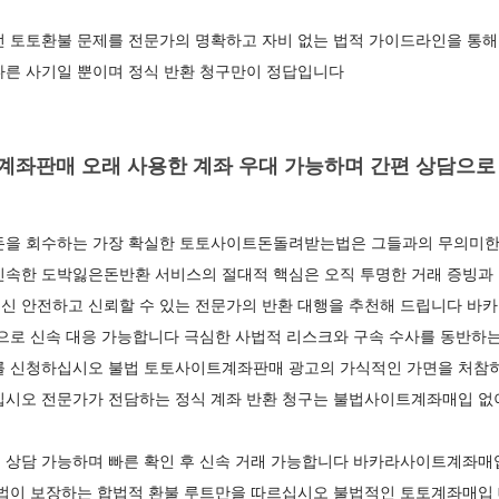
던 토토환불 문제를 전문가의 명확하고 자비 없는 법적 가이드라인을 통
다른 사기일 뿐이며 정식 반환 청구만이 정답입니다
좌판매 오래 사용한 계좌 우대 가능하며 간편 상담으로
돈을 회수하는 가장 확실한 토토사이트돈돌려받는법은 그들과의 무의미한 
신속한 도박잃은돈반환 서비스의 절대적 핵심은 오직 투명한 거래 증빙과 
신 안전하고 신뢰할 수 있는 전문가의 반환 대행을 추천해 드립니다 바카
반으로 신속 대응 가능합니다 극심한 사법적 리스크와 구속 수사를 동반하
를 신청하십시오 불법 토토사이트계좌판매 광고의 가식적인 가면을 처참히
십시오 전문가가 전담하는 정식 계좌 반환 청구는 불법사이트계좌매입 없
 상담 가능하며 빠른 확인 후 신속 거래 가능합니다 바카라사이트계좌매입
 법이 보장하는 합법적 환불 루트만을 따르십시오 불법적인 토토계좌매입