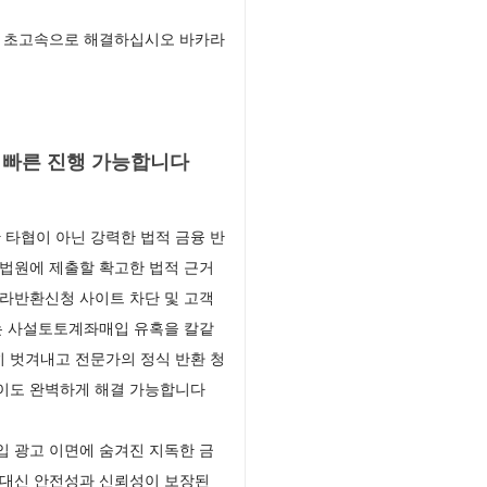
해 초고속으로 해결하십시오 바카라
 빠른 진행 가능합니다
타협이 아닌 강력한 법적 금융 반
법원에 제출할 확고한 법적 근거
라반환신청 사이트 차단 및 고객
는 사설토토계좌매입 유혹을 칼같
 벗겨내고 전문가의 정식 반환 청
이도 완벽하게 해결 가능합니다
 광고 이면에 숨겨진 지독한 금
 대신 안전성과 신뢰성이 보장된