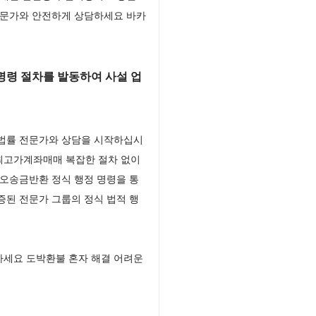
전문가와 안전하게 상담하세요 바카
명령 절차를 발동하여 사설 업
 법률 전문가와 상담을 시작하십시
최고가계좌매매 복잡한 절차 없이
오송금반환 정식 행정 명령을 통
된 전문가 그룹의 정식 법적 행
하세요 도박환불 혼자 해결 어려운