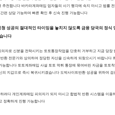
극 추천합니다 바카라계좌매입 업자들의 사기 행각에 속지 마시고 법률 
간편 상담 가능하며 빠른 확인 후 신속 진행 가능합니다
 성공의 절대적인 타이밍을 놓치지 않도록 금융 당국의 정식 
겠습니다
피의자로 신분을 전락시키는 토토통장작업을 단호히 거부하고 지금 당장
반환 전문가와 상의하여 정당한 자산을 신속하게 되찾으시기 바랍니다 
 가능합니다 토토계좌매입 사설 토토 먹튀 통장에 묶여버린 자금을 토토착
당신의 지갑으로 즉시 복귀시키겠습니다 도박사이트반환 성공을 위하여 검증
하려다 개인계좌매입 피의자가 되지 마시고 합법적 반환 시스템을 이용
르고 정확하게 진행 가능합니다