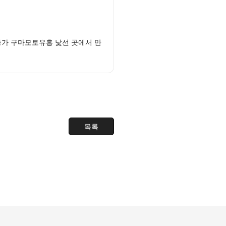
등가 구마모토유흥 낯선 곳에서 만
목록