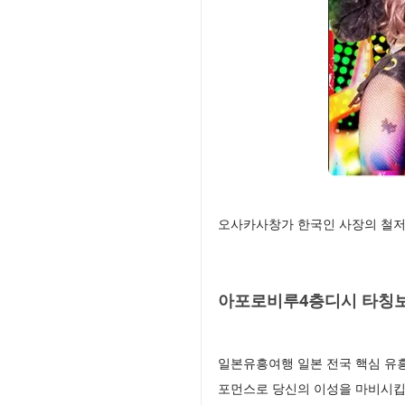
오사카사창가 한국인 사장의 철저
아포로비루4층디시 타칭보
일본유흥여행 일본 전국 핵심 유흥
포먼스로 당신의 이성을 마비시킵