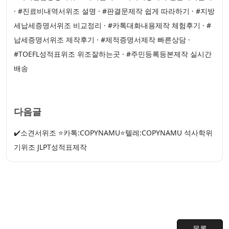
· #진료비내역서위조 설명 · #판결문제작 쉽게 따라하기 · #지방
세납세증명서위조 비교정리 · #카톡대화내용제작 체험후기 · #
납세증명서위조 제작후기 · #제적증명서제작 빠른상담 ·
#TOEFL성적표위조 위조잘하는곳 · #주민등록등본제작 실시간
배송
다음글
✔️소견서위조 ⭐카톡:COPYNAMU⭐텔레:COPYNAMU 석사학위
기위조 JLPT성적표제작
목록