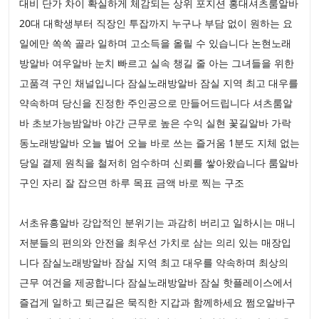
대비 단가 차이 확실하게 체감되는 상위 포지션 홍대셔츠룸알바
20대 대학생부터 직장인 투잡까지 누구나 부담 없이 원하는 요
일에만 쏙쏙 골라 일하며 고소득을 올릴 수 있습니다 논현노래
방알바 여우알바 눈치 빠르고 실속 챙길 줄 아는 그녀들을 위한
고품격 구인 채널입니다 잠실노래방알바 잠실 지역 최고 대우를
약속하며 당신을 진정한 주인공으로 만들어드립니다 셔츠룸알
바 초보가능밤알바 야간 근무로 높은 수익 실현 꽃길알바 가락
동노래방알바 오늘 벌어 오늘 바로 쓰는 즐거움 1분도 지체 없는
당일 결제 원칙을 철저히 엄수하며 신뢰를 쌓아왔습니다 룸알바
구인 자리 잘 잡으면 하루 목표 금액 바로 찍는 구조
서초유흥알바 강압적인 분위기는 과감히 버리고 일하시는 매니
저분들의 편의와 안전을 최우선 가치로 삼는 의리 있는 매장입
니다 잠실노래방알바 잠실 지역 최고 대우를 약속하며 최상의
근무 여건을 제공합니다 잠실노래방알바 잠실 핫플레이스에서
즐겁게 일하고 퇴근길은 묵직한 지갑과 함께하세요 쩜오알바구