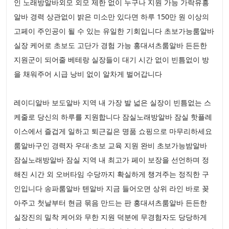
인 노래방알바외모 외모 제한 없이 누구나 지원 가능 가락유흥
알바 경력 상관없이 밝은 미소만 있다면 하루 150만 원 이상의
고페이 주인공이 될 수 있는 유일한 기회입니다 초보가능룸알바
실장 케어로 초보도 고단가 경험 가능 홍대셔츠룸알바 든든한
지원군이 되어줄 베테랑 실장들이 대기 시간 없이 빈틈없이 방
을 채워주어 시급 낭비 없이 알차게 벌어갑니다
레이디알바 보도알바 지역 내 가장 발 넓은 실장이 빈틈없는 스
케줄로 당신의 하루를 지원합니다 잠실노래방알바 잠실 핫플레
이스에서 즐겁게 일하고 퇴근길은 명품 쇼핑으로 마무리하세요
룸알바구인 경력자 우대·초보 교육 지원 완비 초보가능밤알바
잠실노래방알바 잠실 지역 내 최고가 페이 보장을 선언하며 정
해진 시간 외 오버타임 수당까지 확실하게 챙겨주는 정직한 구
인입니다 송파룸알바 텐알바 지금 들어오면 상위 라인 바로 꽂
아주고 첫날부터 현금 묶음 만드는 판 홍대셔츠룸알바 든든한
실장진의 밀착 케어와 무한 지원 덕분에 무경험자도 당당하게