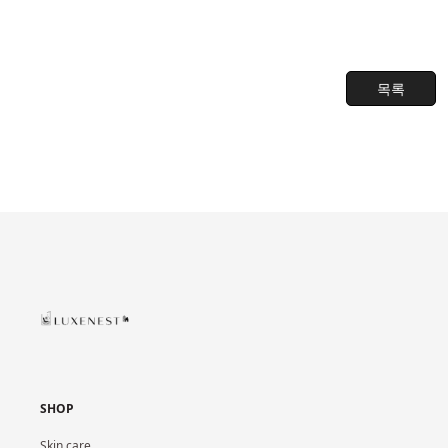
목록
SHOP
Skin care